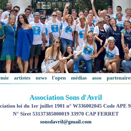
émie
artistes
news
l'open
médias
asso
partenaire
Association Sons d'Avril
ciation loi du 1er juillet 1901 n° W336002045 Code APE 
N° Siret 53137385000019 33970 CAP FERRET
sonsdavril@gmail.com