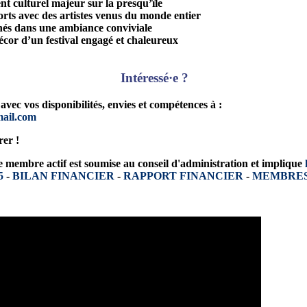
t culturel majeur sur la presqu’île
rts avec des artistes venus du monde entier
nés dans une ambiance conviviale
écor d’un festival engagé et chaleureux
Intéressé·e ?
ec vos disponibilités, envies et compétences à :
mail.com
rer !
e membre actif est soumise au conseil d'administration et implique
5
-
BILAN FINANCIER
-
RAPPORT FINANCIER
-
MEMBRE