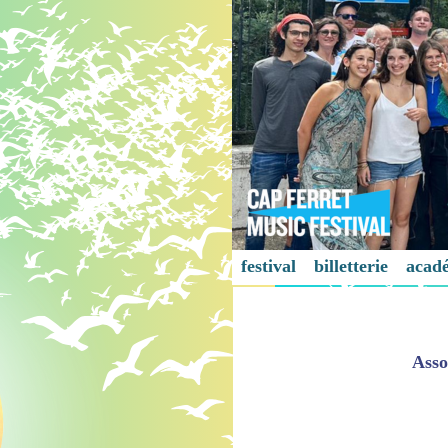
festival
billetterie
acad
Asso