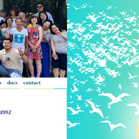
s
docs
contact
Y
9499Z